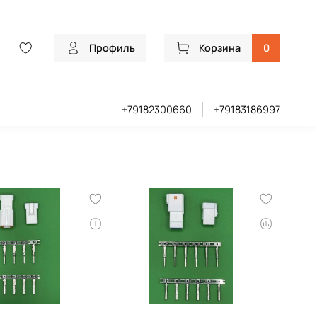
Профиль
Корзина
0
+79182300660
+79183186997