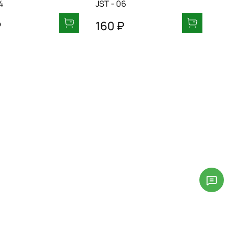
4
JST - 06
₽
160 ₽