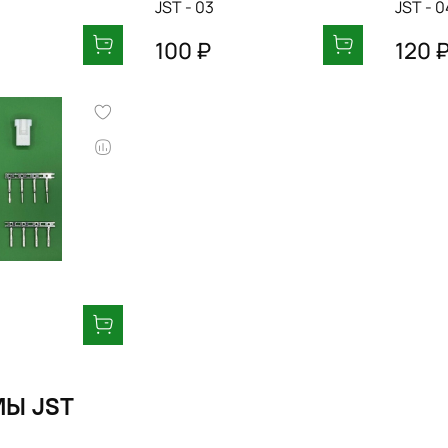
JST - 03
JST - 0
100 ₽
120 
МЫ JST