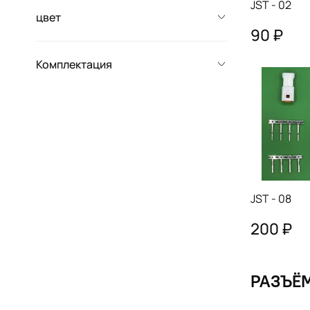
JST - 02
цвет
90 ₽
Комплектация
JST - 08
200 ₽
РАЗЪЁ