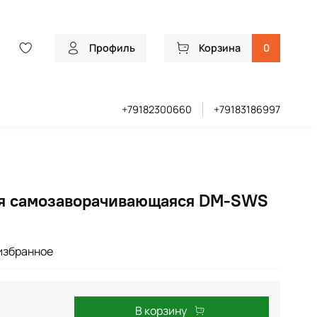
Профиль
Корзина
0
+79182300660
+79183186997
ая самозаворачивающаяся DM-SWS
избранное
В корзину