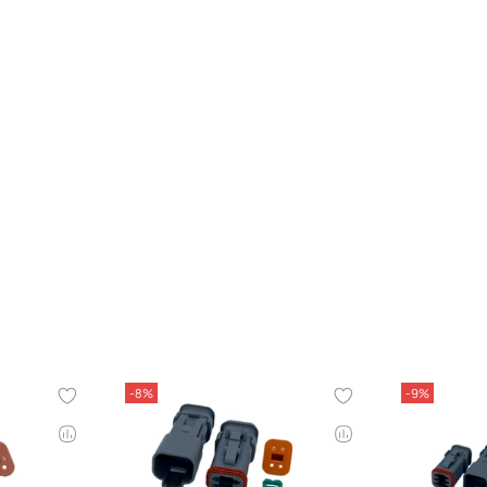
-8%
-9%