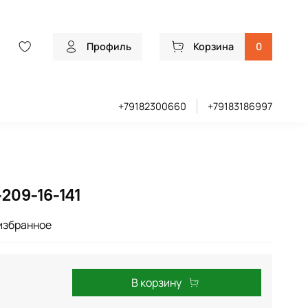
Профиль
Корзина
0
+79182300660
+79183186997
209-16-141
избранное
В корзину