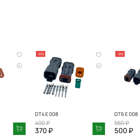
-8%
-9%
DT4 E 008
DT6 E 008
400 ₽
550 ₽
370 ₽
500 ₽