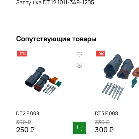
Заглушка DT 12 1011-349-1205
Сопутствующие товары
-17%
-9%
DT2 E 008
DT3 E 008
300 ₽
330 ₽
250 ₽
300 ₽