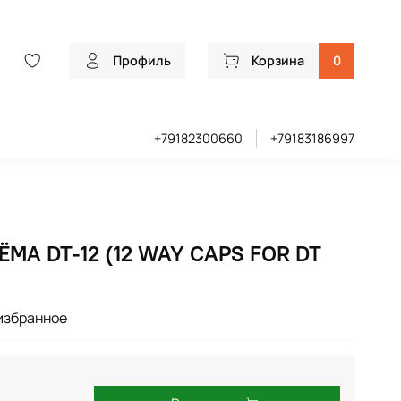
Профиль
Корзина
0
+79182300660
+79183186997
МА DT-12 (12 WAY CAPS FOR DT
избранное