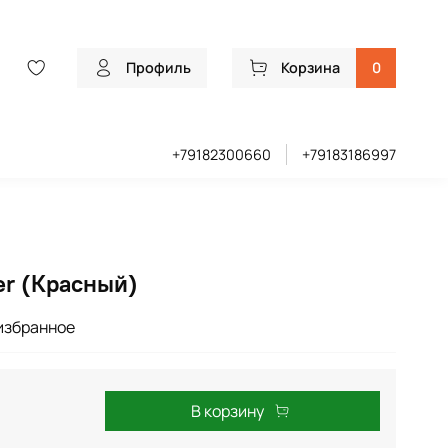
Профиль
Корзина
0
+79182300660
+79183186997
er (Красный)
избранное
В корзину