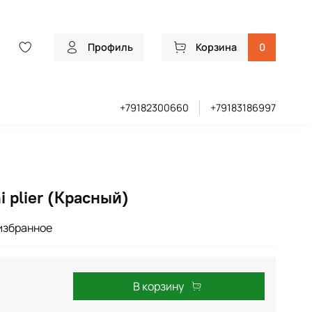
Профиль
Корзина
0
+79182300660
+79183186997
i plier (Красный)
избранное
В корзину